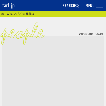
tarl.jp
SEARCH
現在位置
ホーム
ひとびと
吉椿雅道
更新日：2021.06.21