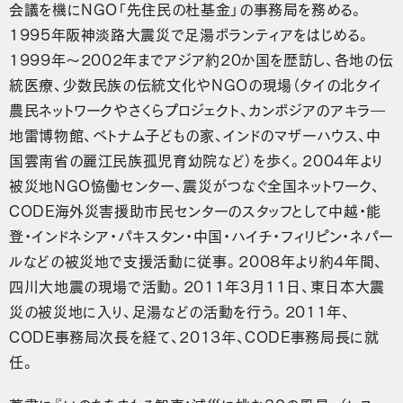
会議を機にNGO「先住民の杜基金」の事務局を務める。
1995年阪神淡路大震災で足湯ボランティアをはじめる。
1999年〜2002年までアジア約20か国を歴訪し、各地の伝
統医療、少数民族の伝統文化やNGOの現場（タイの北タイ
農民ネットワークやさくらプロジェクト、カンボジアのアキラ―
地雷博物館、ベトナム子どもの家、インドのマザーハウス、中
国雲南省の麗江民族孤児育幼院など）を歩く。2004年より
被災地NGO恊働センター、震災がつなぐ全国ネットワーク、
CODE海外災害援助市民センターのスタッフとして中越・能
登・インドネシア・パキスタン・中国・ハイチ・フィリピン・ネパー
ルなどの被災地で支援活動に従事。2008年より約4年間、
四川大地震の現場で活動。2011年3月11日、東日本大震
災の被災地に入り、足湯などの活動を行う。2011年、
CODE事務局次長を経て、2013年、CODE事務局長に就
任。