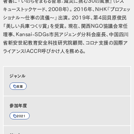
著書に『いのちをまもる智恵：減災に挑む30の風景』（レス
キューストックヤード、2008年）。2016年、NHK『プロフェッ
ショナル～仕事の流儀～』出演。2019年、第4回貝原俊民
「美しい兵庫つくり賞」を受賞。現在、関西NGO協議会常任
理事、Kansai-SDGs市民アジェンダ分科会座長、中国四川
省新安世紀教育安全科技研究院顧問、コロナ支援の国際ア
ライアンスIACCR呼びかけ人を務める。
ジャンル
支援
参加年度
2021