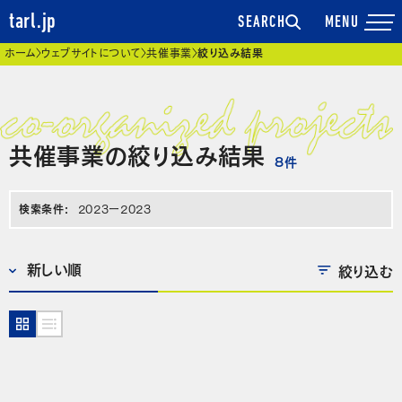
tarl.jp
SEARCH
現在位置
ホーム
ウェブサイトについて
共催事業
絞り込み結果
共催事業の絞り込み結果
8
件
検索条件:
2023ー2023
絞り込む