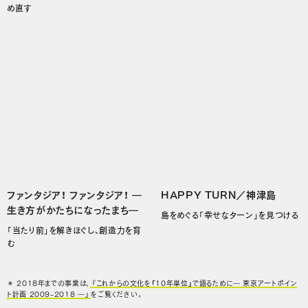
め直す
ファンタジア！ ファンタジア！ ―
HAPPY TURN／神津島
生き方がかたちになったまち―
島をめぐる「幸せなターン」を見つける
「当たり前」を解きほぐし、創造力を育
む
＊ 2018年までの事業は、
『これからの文化を「10年単位」で語るために― 東京アートポイン
ト計画 2009-2018 ―』
をご覧ください。