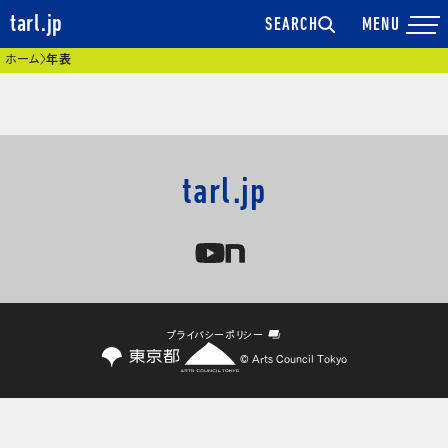
tarl.jp
SEARCH
現在位置
ホーム
年表
tarl.jp
プライバシーポリシー
© Arts Council Tokyo