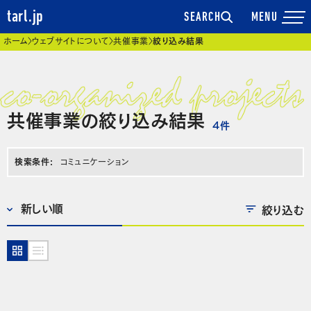
tarl.jp
SEARCH
現在位置
ホーム
ウェブサイトについて
共催事業
絞り込み結果
共催事業の絞り込み結果
4
件
検索条件:
コミュニケーション
絞り込む