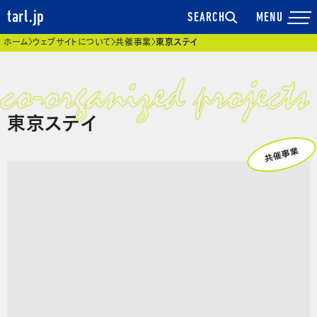
tarl.jp
SEARCH
現在位置
ホーム
ウェブサイトについて
共催事業
東京ステイ
東京ステイ
共催事業