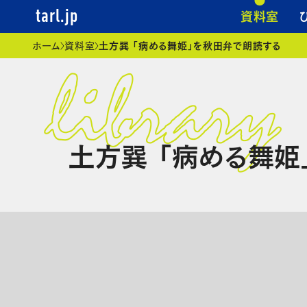
資料室
tarl.jp
現在位置
ホーム
資料室
土方巽 「病める舞姫」を秋田弁で朗読する
土方巽 「病める舞