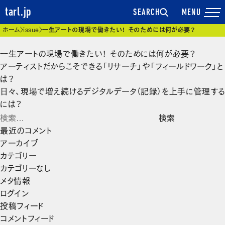
tarl.jp
SEARCH
現在位置
ホーム
issue
一生アートの現場で働きたい！ そのためには何が必要？
一生アートの現場で働きたい！ そのためには何が必要？
投
アーティストだからこそできる「リサーチ」や「フィールドワーク」と
稿
は？
ナ
日々、現場で増え続けるデジタルデータ（記録）を上手に管理する
ビ
には？
ゲー
検
ショ
索:
最近のコメント
ン
アーカイブ
カテゴリー
カテゴリーなし
メタ情報
ログイン
投稿フィード
コメントフィード