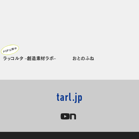
PDF公開中
ラッコルタ –創造素材ラボ–
おとのふね
tarl.jp