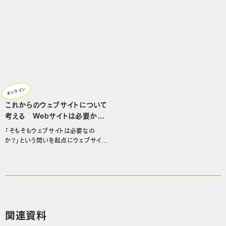
オンライン
これからのウェブサイトについて
考える Webサイトは必要か？
できること／できないこととその
「そもそもウェブサイトは必要なの
可能性を探る
か？」という問いを起点にウェブサイト
づくりを再考する
関連資料