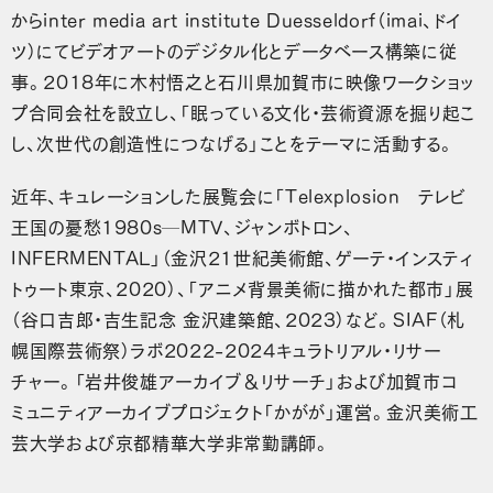
からinter media art institute Duesseldorf（imai、ドイ
ツ）にてビデオアートのデジタル化とデータベース構築に従
事。2018年に木村悟之と石川県加賀市に映像ワークショッ
プ合同会社を設立し、「眠っている文化・芸術資源を掘り起こ
し、次世代の創造性につなげる」ことをテーマに活動する。
近年、キュレーションした展覧会に「Telexplosion テレビ
王国の憂愁1980s─MTV、ジャンボトロン、
INFERMENTAL」（金沢21世紀美術館、ゲーテ・インスティ
トゥート東京、2020）、「アニメ背景美術に描かれた都市」展
（谷口吉郎・吉生記念 金沢建築館、2023）など。SIAF（札
幌国際芸術祭）ラボ2022-2024キュラトリアル・リサー
チャー。「岩井俊雄アーカイブ＆リサーチ」および加賀市コ
ミュニティアーカイブプロジェクト「かがが」運営。金沢美術工
芸大学および京都精華大学非常勤講師。