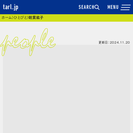
tarl.jp
SEARCH
現在位置
ホーム
ひとびと
明貫紘子
更新日：2024.11.20