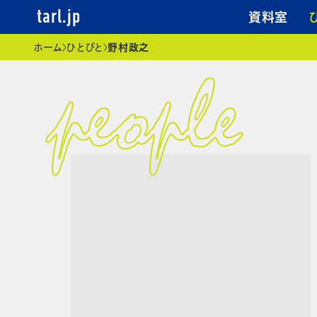
資料室
tarl.jp
現在位置
ホーム
ひとびと
野村政之