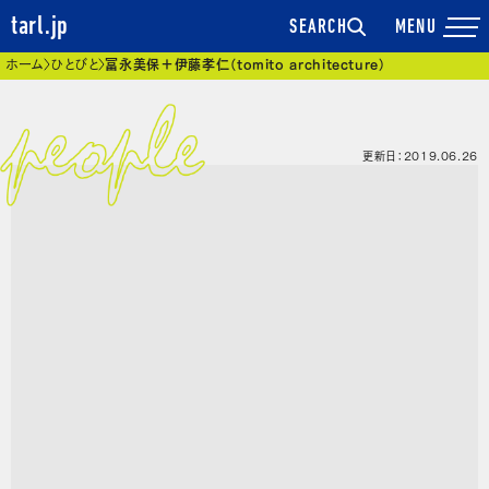
tarl.jp
SEARCH
現在位置
ホーム
ひとびと
冨永美保＋伊藤孝仁（tomito architecture）
更新日：2019.06.26