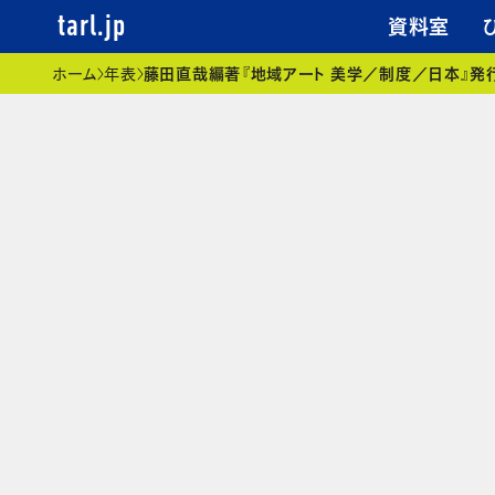
資料室
tarl.jp
現在位置
ホーム
年表
藤田直哉編著『地域アート 美学／制度／日本』発