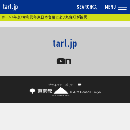
tarl.jp
SEARCH
現在位置
ホーム
年表
令和元年東日本台風により丸森町が被災
tarl.jp
プライバシーポリシー
© Arts Council Tokyo