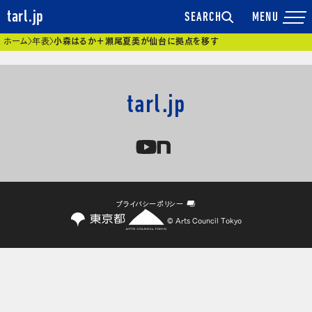
tarl.jp
SEARCH
現在位置
ホーム
年表
小森はるか＋瀬尾夏美が仙台に拠点を移す
tarl.jp
プライバシーポリシー
© Arts Council Tokyo