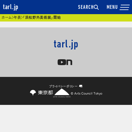
tarl.jp
SEARCH
現在位置
ホーム
年表
「浜松野外美術展」開始
tarl.jp
プライバシーポリシー
© Arts Council Tokyo