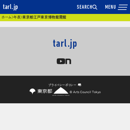
tarl.jp
SEARCH
現在位置
ホーム
年表
東京都江戸東京博物館開館
tarl.jp
プライバシーポリシー
© Arts Council Tokyo