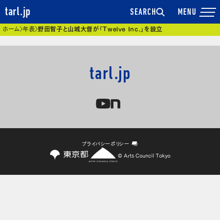
tarl.jp
SEARCH
現在位置
ホーム
年表
野田智子と山城大督が「Twelve Inc.」を設立
tarl.jp
プライバシーポリシー
© Arts Council Tokyo