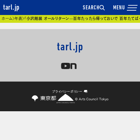
tarl.jp
SEARCH
現在位置
ホーム
年表
「小沢剛展 オールリターン—百年たったら帰っておいで 百年たてば
tarl.jp
プライバシーポリシー
© Arts Council Tokyo