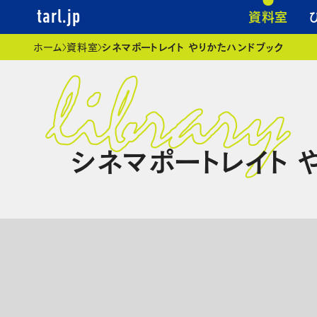
資料室
tarl.jp
現在位置
ホーム
資料室
シネマポートレイト やりかたハンドブック
シネマポートレイト 