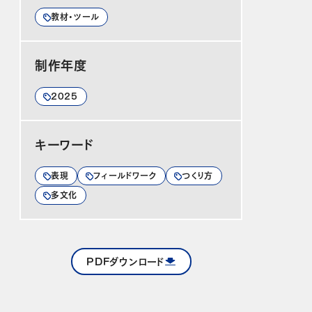
教材・ツール
制作年度
2025
キーワード
表現
フィールドワーク
つくり方
多文化
PDFダウンロード