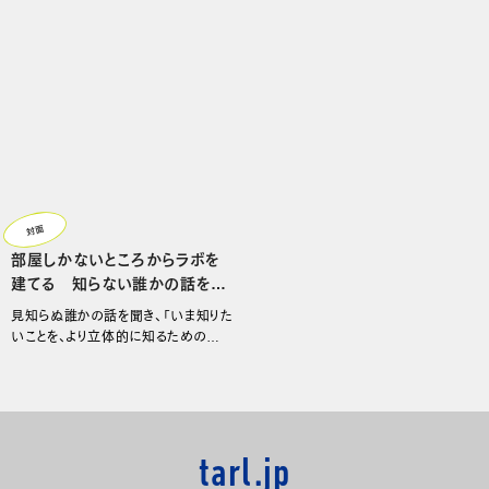
かりを探す
対面
部屋しかないところからラボを
建てる 知らない誰かの話を聞
きに行く、チームで思考する
見知らぬ誰かの話を聞き、「いま知りた
いことを、より立体的に知るための技
術」の獲得を目指す
tarl.jp