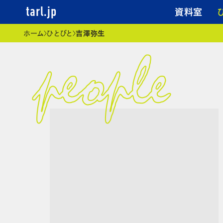
資料室
tarl.jp
現在位置
ホーム
ひとびと
吉澤弥生