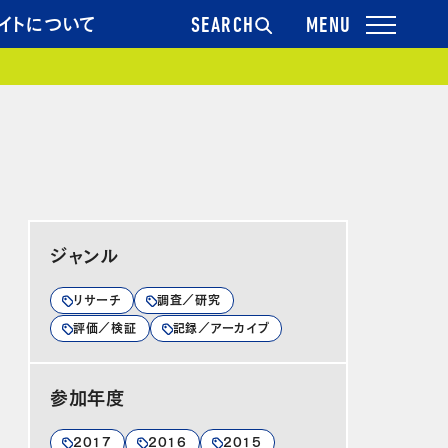
イトについて
SEARCH
ジャンル
リサーチ
調査／研究
評価／検証
記録／アーカイブ
参加年度
2017
2016
2015