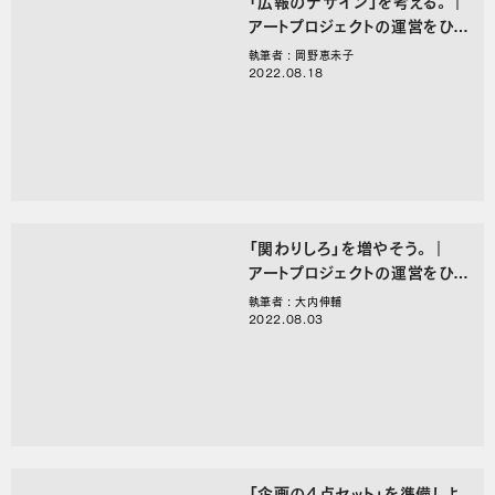
「広報のデザイン」を考える。｜
アートプロジェクトの運営をひら
く、〇〇のことば。
執筆者 : 岡野恵未子
2022.08.18
「関わりしろ」を増やそう。｜
アートプロジェクトの運営をひら
く、〇〇のことば。
執筆者 : 大内伸輔
2022.08.03
「企画の４点セット」を準備しよ