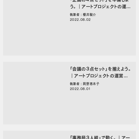
う。｜アートプロジェクトの運営
をひらく、〇〇のことば。
執筆者 : 櫻井駿介
2022.08.02
「会議の３点セット」を揃えよう。
｜アートプロジェクトの運営をひ
らく、〇〇のことば。
執筆者 : 岡野恵未子
2022.08.01
「事務局３人組」で動く。｜アー