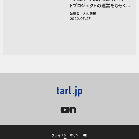
トプロジェクトの運営をひらく、
〇〇のことば。
執筆者 : 大内伸輔
2022.07.27
tarl.jp
プライバシーポリシー