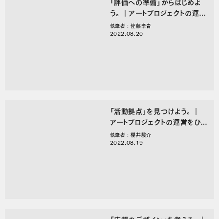
「評価への準備」からはじめよ
う。｜アートプロジェクトの運営
をひらく、○○のことば
執筆者 : 佐藤李青
2022.08.20
「活動拠点」を見つけよう。｜
アートプロジェクトの運営をひら
く、〇〇のことば。
執筆者 : 櫻井駿介
2022.08.19