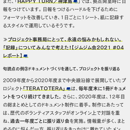
また、「
HAPPY TURN／神津島
」では、拠点開室時に日
報をつけています。日報をつけるハードルを下げるために
フォーマットを改善していき、1日ごとに1シート、紙に記録す
るスタイルで運用しているそうです。
≫
プロジェクト事務局にとって、永遠の悩みかもしれない。
「記録」についてみんなで考えた！【ジムジム会2021 #04
レポート】
句読点の例③ドキュメントづくりを通して、プロジェクトを振り返る
2009年度から2020年度まで中央線沿線で展開していたプ
ロジェクト
「TERATOTERA」
は、
毎年度末に１冊ドキュメ
ントをつくり続けてきました
。さらに、2020年度は、12年目
の総まとめとしてのドキュメント制作に着手。制作にあたって
は、歴代のボランティアスタッフがオンライン上で対話を重
ね、
過去一年度ごとに振り返り会
を実施。情報量が多く、まと
めるのに悩んだ一方、振り返りをきっかけに離れていたメン