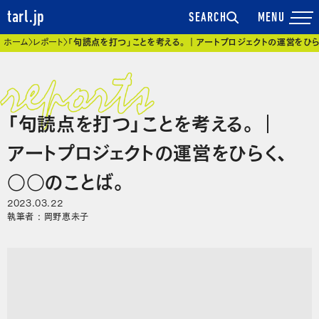
tarl.jp
SEARCH
現在位置
ホーム
レポート
「句読点を打つ」ことを考える。｜アートプロジェクトの運営をひら
「句読点を打つ」ことを考える。｜
アートプロジェクトの運営をひらく、
○○のことば。
2023.03.22
執筆者 : 岡野恵未子