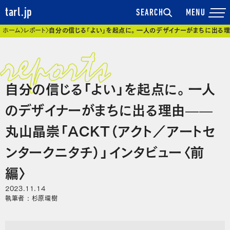
tarl.jp
SEARCH
現在位置
ホーム
レポート
自分の信じる「よい」を起点に。一人のデザイナーがまちに出る理由
自分の信じる「よい」を起点に。一人
のデザイナーがまちに出る理由——
丸山晶崇「ACKT（アクト／アートセ
ンタークニタチ）」インタビュー〈前
編〉
2023.11.14
執筆者 : 杉原環樹