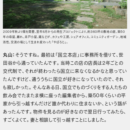
2009年秋より畑を開墾、翌年6月からの再生プロジェクトにより、約360坪の敷地の庭、築50
年の母屋、離れ、井戸小屋、蔵などが、カフェや工房、シェアオフィス、コミュニティガーデン、地域
活性、交流の場として生まれ変わった「やぼろじ」。
丸山：
そうですね。最初は「国立本店」に事務所を借りて、世
田谷から通っていたんです。当時この店の店長は2年ごとの
交代制で、それが終わったら国立に来なくなるかなと思ってい
たんですけど、通ううちに国立が好きになっていたので、それ
も寂しかった。そんなある日、国立でものづくりをする人たちの
飲み会でたまたま横に座った編集者から、築50年くらいの平
家から引っ越すんだけど誰か代わりに住まないか、という話が
あったんです。物件を見るのが好きなので翌日行ってみたら、
すごくよくて。妻と相談して引っ越すことにしました。