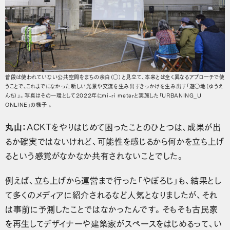
普段は使われていない公共空間をまちの余白（◯）と見立て、本来とは全く異なるアプローチで使
うことで、これまでになかった新しい光景や交流を生み出すきっかけを生み出す「遊◯地（ゆうえ
んち）」。写真はその一環として2022年にmi-ri meterと実施した「URBANING_U
ONLINE」の様子 。
丸山：
ACKTをやりはじめて困ったことのひとつは、成果が出
るか確実ではないけれど、可能性を感じるから何かを立ち上げ
るという感覚がなかなか共有されないことでした。
例えば、立ち上げから運営まで行った「やぼろじ」も、結果とし
て多くのメディアに紹介されるなど人気となりましたが、それ
は事前に予測したことではなかったんです。そもそも古民家
を再生してデザイナーや建築家がスペースをはじめるって、い