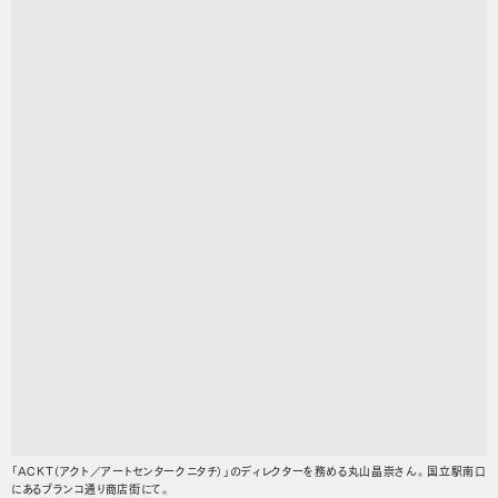
「ACKT（アクト／アートセンタークニタチ）」のディレクターを務める丸山晶崇さん。国立駅南口
にあるブランコ通り商店街にて。