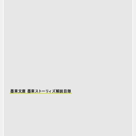
墨東文庫 墨東ストーリィズ解説目録