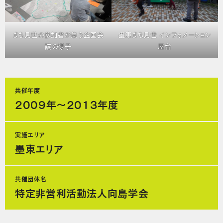
まち見世の参加者が集う企画会
墨東まち見世 インフォメーション
議の様子
屋台
共催年度
2009年〜2013年度
実施エリア
墨東エリア
共催団体名
特定非営利活動法人向島学会