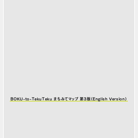
BOKU-to-TekuTeku まちみてマップ 第3版（English Version）