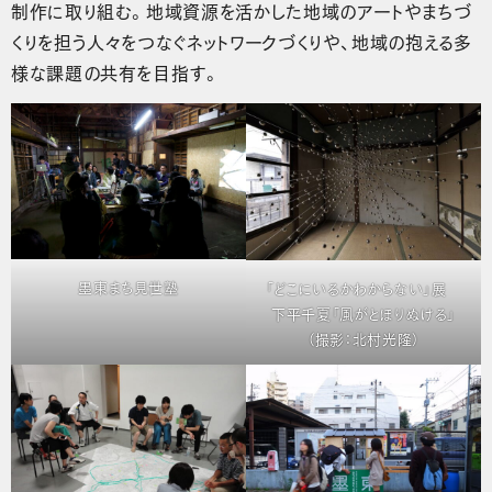
制作に取り組む。地域資源を活かした地域のアートやまちづ
くりを担う人々をつなぐネットワークづくりや、地域の抱える多
様な課題の共有を目指す。
墨東まち見世塾
「どこにいるかわからない」展
下平千夏「風がとほりぬける」
（撮影：北村光隆）