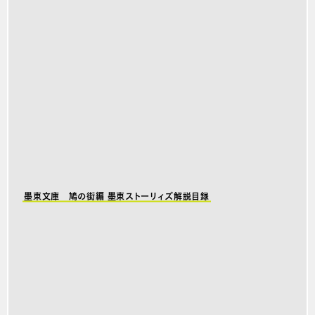
墨東文庫 鳩の街編 墨東ストーリィズ解説目録