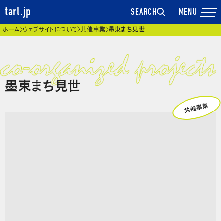
tarl.jp
SEARCH
現在位置
ホーム
ウェブサイトについて
共催事業
墨東まち見世
墨東まち見世
共催事業