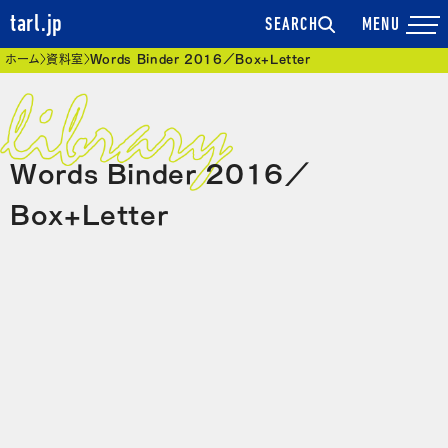
tarl.jp
SEARCH
現在位置
ホーム
資料室
Words Binder 2016／Box+Letter
Words Binder 2016／
Box+Letter