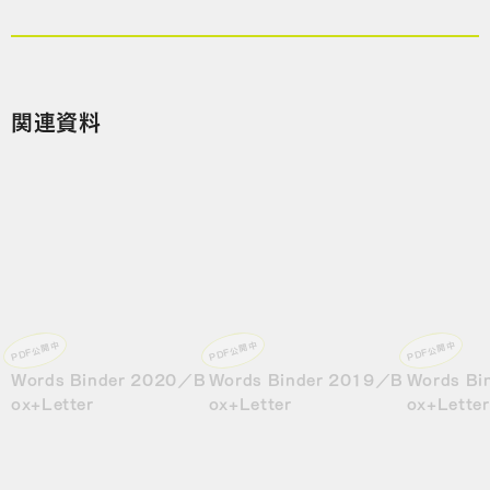
関連資料
PDF公開中
PDF公開中
PDF公開中
Words Binder 2020／B
Words Binder 2019／B
Words Bi
ox+Letter
ox+Letter
ox+Letter