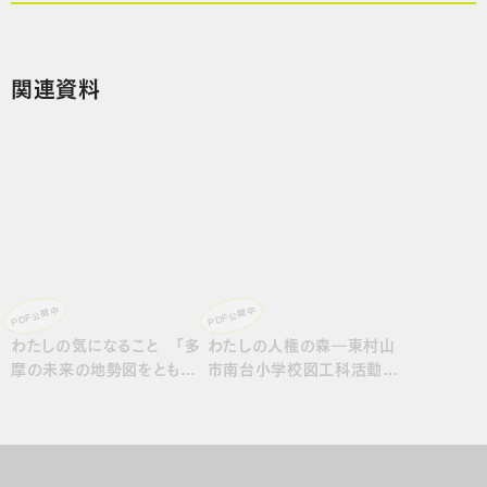
関連資料
PDF公開中
PDF公開中
わたしの気になること 「多
わたしの人権の森―東村山
摩の未来の地勢図をともに
市南台小学校図工科活動の
描く」ワークショップ記録
記録 二〇一九年三月
レクチャー編／フィールド
ワーク編