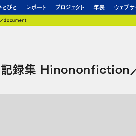
ひとびと
レポート
プロジェクト
年表
ウェブサ
／document
集 Hinononfiction／