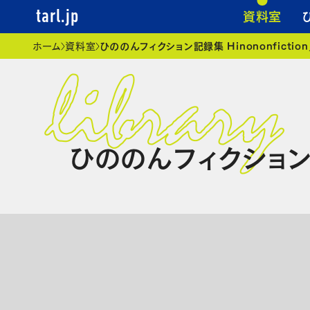
資料室
tarl.jp
現在位置
ホーム
資料室
ひののんフィクション記録集 Hinononfiction
ひののんフィクション記録