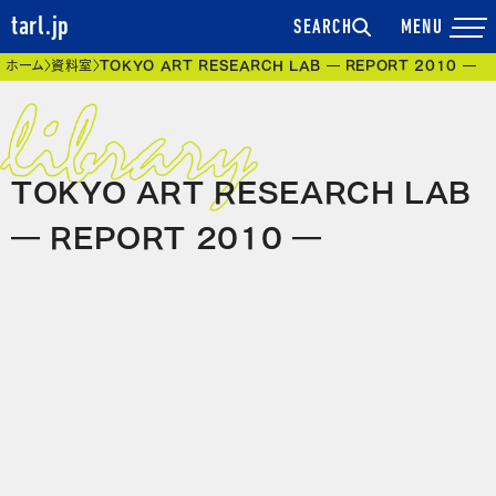
tarl.jp
SEARCH
現在位置
ホーム
資料室
TOKYO ART RESEARCH LAB ― REPORT 2010 ―
TOKYO ART RESEARCH LAB
― REPORT 2010 ―