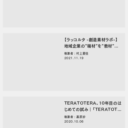
【ラッコルタ -創造素材ラボ-】
地域企業の”端材”を”教材”に
変える仕組みづくり、はじめまし
執筆者 : 村上愛佳
た
2021.11.19
TERATOTERA、10年目のは
じめての試み｜「TERATOTE
RA祭り2020 Collective 〜
執筆者 : 嘉原妙
共生の次代〜」
2020.10.06