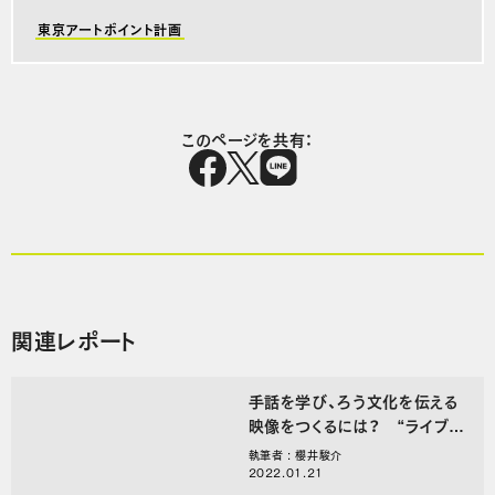
東京アートポイント計画
このページを共有：
関連レポート
手話を学び、ろう文化を伝える
映像をつくるには？ “ライブ
感”を残したコンテンツ制作の
執筆者 : 櫻井駿介
舞台裏
2022.01.21