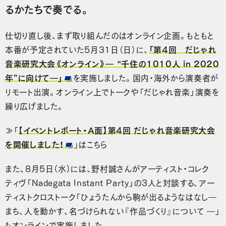
るかたちで奏でる。
仕切り直し後、まず取り組んだのはオンライン企画。もともと
本番が予定されていた5月31日（日）に、
「第4回 だじゃれ
音楽研究大会《オンライン》― “千住の1010人 in 2020
年”に向けて―」
を実施しました。国内・海外から演奏者が
リモート出演。オンライン上でトークや「だじゃれ音楽」演奏を
繰り広げました。
≫「
【イベントレポート・A面】第4回 だじゃれ音楽研究大会
を開催しました！
」はこちら
また、8月5日（水）には、野村誠さんがアーティスト・コレク
ティヴ「Nadegata Instant Party」の3人と対談する、アー
ティストクロストーク「ひょうたんから駒が出るようなはなし―
まち、人を動かす、名づけられない『作品づくり』について ―」
もオンラインで実施しました。