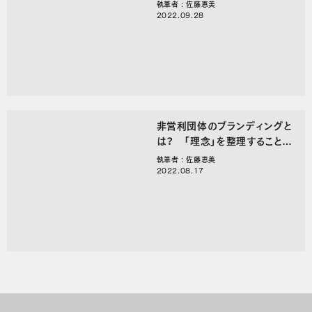
てやるの？
執筆者 : 佐藤恵美
2022.09.28
非営利団体のブランディングと
は？ 「理念」を整理することか
らはじめよう！
執筆者 : 佐藤恵美
2022.08.17