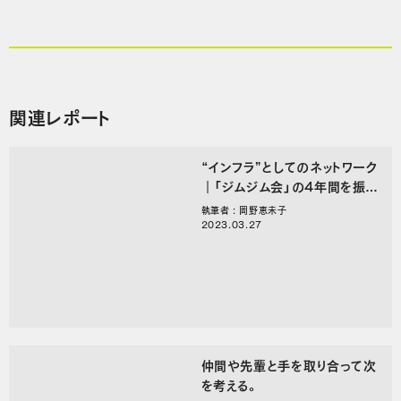
関連レポート
“インフラ”としてのネットワーク
｜「ジムジム会」の4年間を振り
返る
執筆者 : 岡野恵未子
2023.03.27
仲間や先輩と手を取り合って次
を考える。