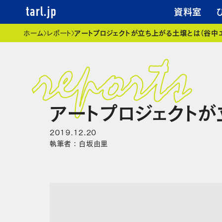
資料室
tarl.jp
現在位置
ホーム
レポート
アートプロジェクトが立ち上がる土壌とは（谷中
アートプロジェクトが
2019.12.20
執筆者 : 白坂由里