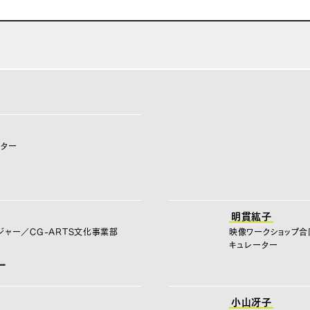
クター
明貫紘子
ジャー／CG-ARTS文化事業部
映像ワークショップ合
キュレーター
ー
小山冴子