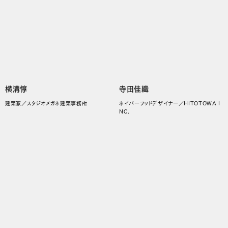
横溝惇
寺田佳織
建築家／スタジオメガネ建築事務所
ネイバーフッドデザイナー／HITOTOWA I
NC.