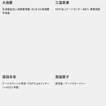
大政愛
三富章恵
社会福祉法人安積愛育園 はじまりの美術館
NPO法人アーツセンターあきた 事務局長
学芸員
雨貝未来
西島慧子
アーツカウンシル東京 プログラムオフィサー
研究者／アートマネージャー
（〜2021年度）