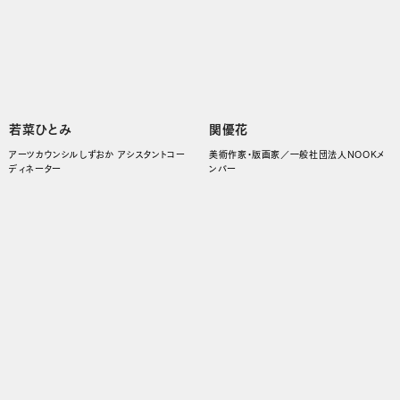
若菜ひとみ
関優花
アーツカウンシルしずおか アシスタントコー
美術作家・版画家／一般社団法人NOOKメ
ディネーター
ンバー