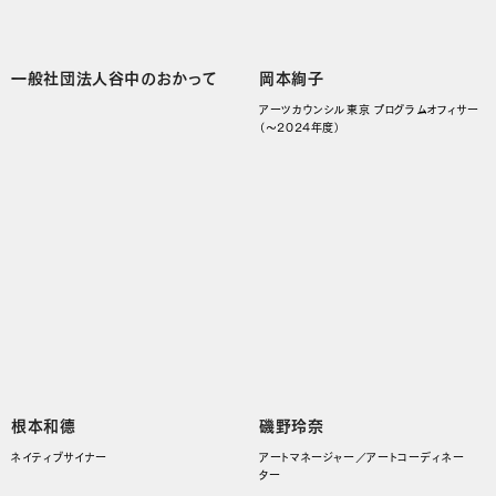
一般社団法人谷中のおかって
岡本絢子
アーツカウンシル東京 プログラムオフィサー
（～2024年度）
根本和德
磯野玲奈
ネイティブサイナー
アートマネージャー／アートコーディネー
ター