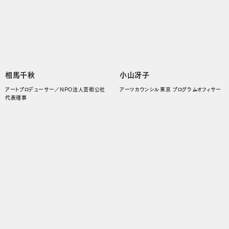
相馬千秋
小山冴子
アートプロデューサー／NPO法人芸術公社
アーツカウンシル東京 プログラムオフィサー
代表理事