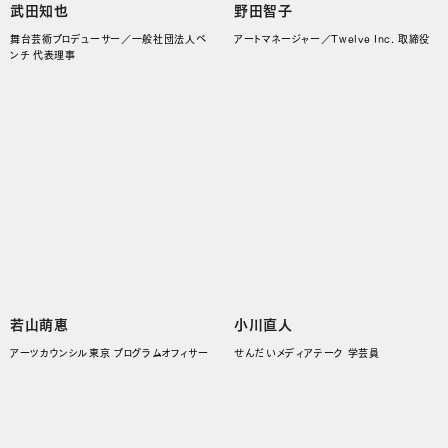
武田知也
野田智子
舞台芸術プロデューサー／一般社団法人ベ
アートマネージャー／Twelve Inc. 取締役
ンチ 代表理事
若山萌恵
小川直人
アーツカウンシル東京 プログラムオフィサー
せんだいメディアテーク 学芸員