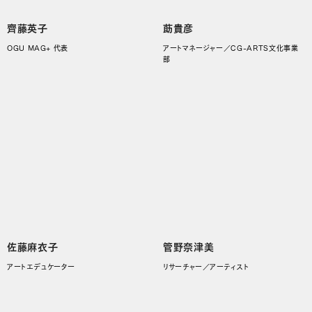
齊藤英子
莇貴彦
OGU MAG+ 代表
アートマネージャー／CG-ARTS文化事業
部
佐藤麻衣子
管野奈津美
アートエデュケーター
リサーチャー／アーティスト