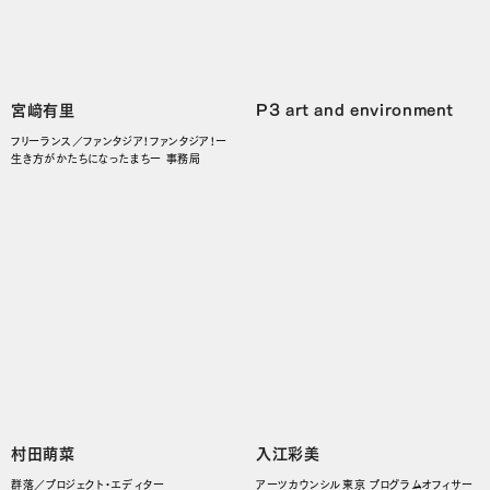
宮﨑有里
P3 art and environment
フリーランス／ファンタジア！ファンタジア！ー
生き方がかたちになったまちー 事務局
村田萌菜
入江彩美
群落／プロジェクト・エディター
アーツカウンシル東京 プログラムオフィサー