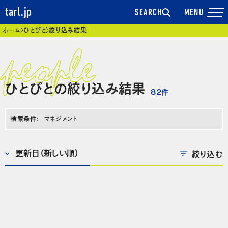
tarl.jp
SEARCH
現在位置
ホーム
ひとびと
絞り込み結果
ひとびとの絞り込み結果
82
件
検索条件:
マネジメント
絞り込む