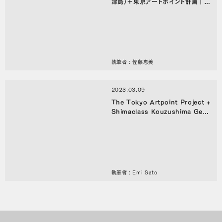
津島）＋東京アートポイント計画｜T
okyo Art Navigation
執筆者 : 佐藤恵美
2023.03.09
The Tokyo Artpoint Project +
Shimaclass Kouzushima Gene
ral Incorporated Association
(Kouzushima Island)｜Tokyo
Art Navigation
執筆者 : Emi Sato