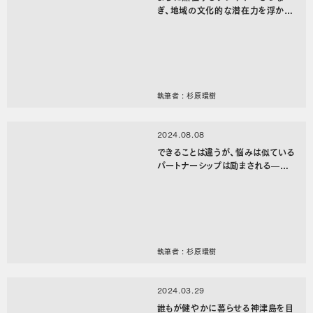
ぎ、地域の文化的な潜在力を浮かび
上がらせる——「Kunitachi Art C
enter」×ACKT（アクト／アートセ
ンタークニタチ）【ジムジム会2024
#2 レポート】
執筆者 : 杉原環樹
2024.08.08
できることは違うが、悩みは似ている
パートナーシップは励まされる——
都立第五福竜丸展示館＋一般社団
法人NOOK「カロクリサイクル」【ジ
ムジム会2024#1レポート】
執筆者 : 杉原環樹
2024.03.29
誰もが健やかに暮らせる神津島を目