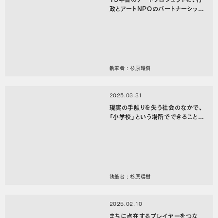
政とアートNPOのパートナーシップ
を学ぶ——足立区シティプロモー
ション課×「アートアクセスあだち
音まち千住の縁」【ジムジム会202
4 #4 レポート】
執筆者 : 杉原環樹
2025.03.31
現実の手触りを失う社会のなかで、
「小学校」という場所でできること
——昭島市立光華小学校＋NPO法
人アートフル・アクション「多摩の未
来の地勢図」【ジムジム会2024 #
3 レポート】
執筆者 : 杉原環樹
2025.02.10
まちに点在するプレイヤーをつな