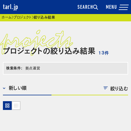
tarl.jp
SEARCH
現在位置
ホーム
プロジェクト
絞り込み結果
プロジェクトの絞り込み結果
13
件
検索条件:
拠点運営
絞り込む