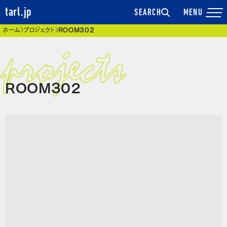
tarl.jp
SEARCH
現在位置
ホーム
プロジェクト
ROOM302
ROOM302