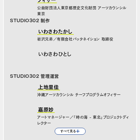
公益財団法人東京都歴史文化財団 アーツカウンシル
東京
STUDIO302 制作
いわさわたかし
岩沢兄弟／有限会社バッタネイション 取締役
いわさわひとし
STUDIO302 管理運営
上地里佳
沖縄アーツカウンシル チーフプログラムオフィサー
嘉原妙
アートマネージャー／「時の海 - 東北」プロジェクトディ
レクター
大内伸輔
櫻井駿介
すべて見る
アーツカウンシル東京 プログラムオフィサー（2009～2023
公益財団法人 東京都歴史文化財団