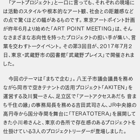
「アートプロジェクト」と一口に言っても、それぞれの現場に
は活動のスタイルや根本的なアート観、社会との距離感など
の点で驚くほどの幅があるものです。東京アートポイント計画
が昨年6月より始めた「ART POINT MEETING」は、そん
なさまざまな志向性を持ったプロジェクトの担い手が集い、言
葉を交わすトークイベント。その第3回目が、2017年7月2
日、東京・武蔵野市の図書館「武蔵野プレイス」で開催されま
した。
今回のテーマは「まちで企む」。八王子市議会議員を務め
ながら同市で空きテナントの活用プロジェクト「AKITEN」を
運営する及川賢一さん、足立区で「アートアクセスあだち 音ま
ち千住の縁」の事務局長を務める吉田武司さん、JR中央線の
高円寺から国分寺間を舞台に「TERATOTERA」を展開して
きた小川希さんと、東京の各所で存在感のあるプロジェクトを
仕掛けている3人のプロジェクトリーダーが登場しました。