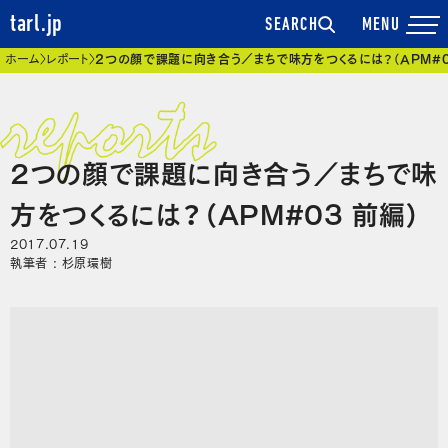
tarl.jp
SEARCH
現在位置
ホーム
レポート
2つの顔で課題に向き合う／まちで味方をつくるには？（APM#0
2つの顔で課題に向き合う／まちで味
方をつくるには？（APM#03 前編）
2017.07.19
執筆者 : 杉原環樹