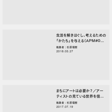
生活を解きほぐし、考えるための
「かたち」を与える（APM#04
前編）
執筆者 : 杉原環樹
2018.03.27
まちにアートは必要か？／アー
ティストの見ている世界を信じ
る（APM#03 後編）
執筆者 : 杉原環樹
2017.07.19