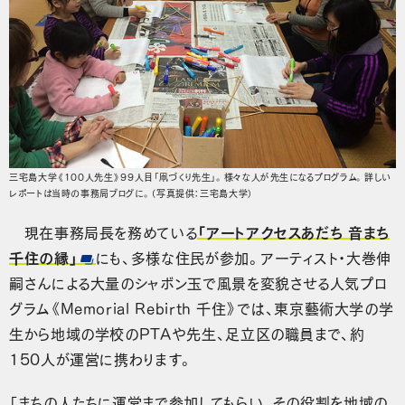
三宅島大学《100人先生》99人目「凧づくり先生」。様々な人が先生になるプログラム。詳しい
レポートは当時の事務局ブログに。（写真提供：三宅島大学）
現在事務局長を務めている
「アートアクセスあだち 音まち
千住の縁」
にも、多様な住民が参加。アーティスト・大巻伸
嗣さんによる大量のシャボン玉で風景を変貌させる人気プロ
グラム《Memorial Rebirth 千住》では、東京藝術大学の学
生から地域の学校のPTAや先生、足立区の職員まで、約
150人が運営に携わります。
「まちの人たちに運営まで参加してもらい、その役割を地域の