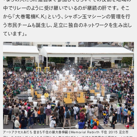
中でリレーのように受け継いでいるのが継続の肝です。そこ
から『大巻電機K.K』という、シャボン玉マシーンの管理を行
う市民チームも誕生し、足立に独自のネットワークを生み出し
ています」。
アートアクセスあだち 音まち千住の縁大巻伸嗣《Memorial Rebirth 千住 2015 足立市