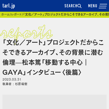
tarl.jp
SEARCH
現在位置
ホーム
レポート
「文化／アート」プロジェクトだからこそできるアーカイブ、その
「文化／アート」プロジェクトだからこ
そできるアーカイブ、その背景に潜む
倫理—松本篤「移動する中心｜
GAYA」インタビュー〈後篇〉
2023.03.31
執筆者 : 杉原環樹