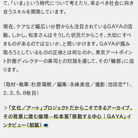
て、「いま」という時代について考えたり、来るべき社会に向き
合うスキルを開発しています。
現在、ケアなど幅広い分野からも注目されているGAYAの活
動。しかし、松本さんはそうした状況だからこそ、大切にすべ
きものがあるのではないか、と問いかけます。GAYAが掴み
取ろうとしているものの正体とは何なのか。東京アートポイン
ト計画ディレクターの森司との対話を通して、その「輪郭」に迫
ります。
（取材・執筆：杉原環樹／編集：永峰美佳／撮影：池田宏*1、
2、3、5、8枚目）
＞
「文化／アート」プロジェクトだからこそできるアーカイブ、
その背景に潜む倫理—松本篤「移動する中心｜GAYA」イ
ンタビュー〈前篇〉