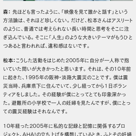
森：
先ほども言ったように、「映像を見て誰かと話す」という
方法論は、それほど珍しくない。だけど、松本さんはアスリート
のように、普通では考えられない長い時間と思考をそこに注
ぎ込んでいる。そこに「人生」のような大きいテーマがもうひと
つあると言われれば、違和感はないです。
松本：
こうした活動をはじめた2005年に自分が一人称で抱
いていた問いが大きかったと思います。それは、その10年前
に起きた、1995年の阪神・淡路大震災のことです。僕は震
災当時、兵庫県下に住んでいて、少し経ってから1日ボラン
ティアをしました。その経験が僕にとってとても印象深かっ
た。避難所の小学校で一人の妊婦を見たんですが、僕にとっ
ての震災経験はそれなんです。
10年経った2005年に私的な記録と記憶に関係するプロ
ジェクト、AHA!の立ち上げを構想しているとき、ふとその妊婦