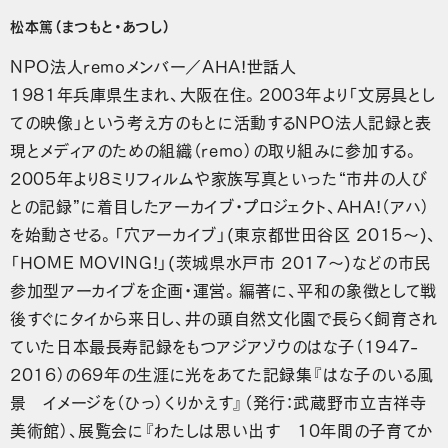
松本篤（まつもと・あつし）
NPO法人remoメンバー／AHA!世話人
1981年兵庫県生まれ、大阪在住。2003年より「文房具とし
ての映像」という考え方のもとに活動するNPO法人記録と表
現とメディアのための組織（remo）の取り組みに参加する。
2005年より8ミリフィルムや家族写真といった“市井の人び
との記録”に着目したアーカイブ・プロジェクト、AHA!（アハ）
を始動させる。「穴アーカイブ」(東京都世田谷区 2015〜)、
「HOME MOVING!」(茨城県水戸市 2017〜)などの市民
参加型アーカイブを企画・運営。編著に、平和の象徴として戦
後すぐにタイから来日し、井の頭自然文化園で長らく飼育され
ていた日本最長寿記録をもつアジアゾウのはな子（1947-
2016）の69年の生涯に光をあてた記録集『はな子のいる風
景 イメージを（ひっ）くりかえす』（発行：武蔵野市立吉祥寺
美術館）、展覧会に『わたしは思い出す 10年間の子育てか