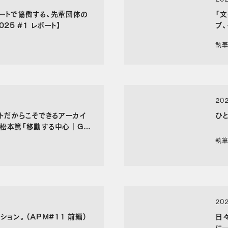
ートで協働する、先輩団体の
「
25 #1 レポート】
ブ
YA
執筆
202
クトだからこそできるアーカイ
ひ
松本篤「移動する中心｜GA
執筆
202
ション。（APM#11 前編）
日
に―