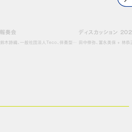
ン報奏会
ディスカッション 202
、鈴木詩織、一般社団法人Teco、伴奏型
田中伸弥、冨永美保 + 林恭正 （t
…