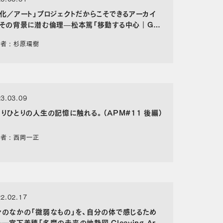
文化／アート」プロジェクトだからこそできるアーカイ
、その背景に潜む倫理—松本篤「移動する中心｜GA
」インタビュー〈前篇〉
者 : 杉原環樹
3.03.09
とりひとりの人生の記憶に触れる。（APM#11 後編）
者 : 西岡一正
2.02.17
々のなかの「微弱なもの」を、自分の体で感じるため
―宮下美穂「多摩の未来の地勢図 Cleaving Art