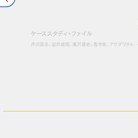
ケーススタディ・ファイル
芹沢高志、岩井成昭、滝沢達史、青木彬、アサダワタル