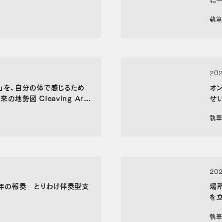
Me
執筆
202
」を、自分の体で感じるため
オ
地勢図 Cleaving Art
せい
前篇〉
執筆
202
9年の報奏 とりわけ伴奏型支
場
を
執筆