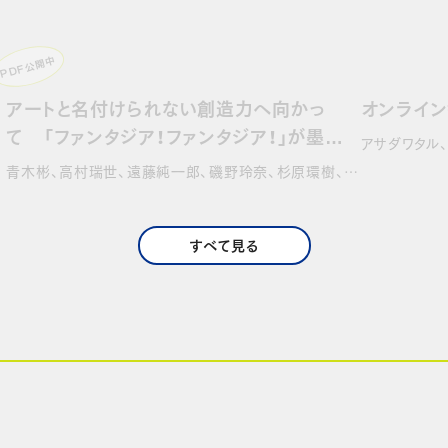
PDF公開中
アートと名付けられない創造力へ向かっ
オンライ
て 「ファンタジア！ファンタジア！」が墨田
…
アサダワタル
で考えていること
支…
青木彬、高村瑞世、遠藤純一郎、磯野玲奈、杉原環樹、…
すべて見る