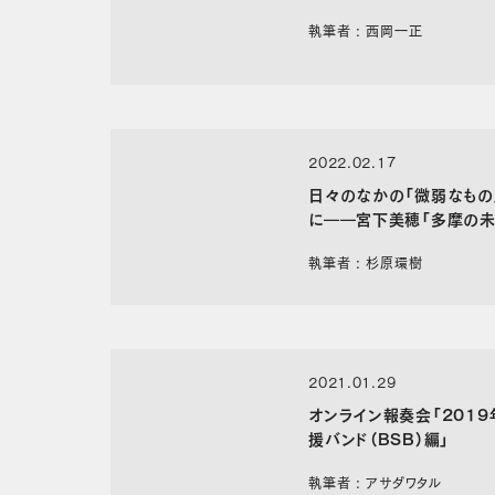
執筆者 : 西岡一正
2022.02.17
日々のなかの「微弱なもの
に――宮下美穂「多摩の未来の
Meeting」インタビュー〈
執筆者 : 杉原環樹
2021.01.29
オンライン報奏会「201
援バンド（BSB）編」
執筆者 : アサダワタル