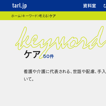
資料室
tarl.jp
現在位置
ホーム
キーワード
考える
ケア
ケア
50
件
看護や介護に代表される、世話や配慮、手入
いて。