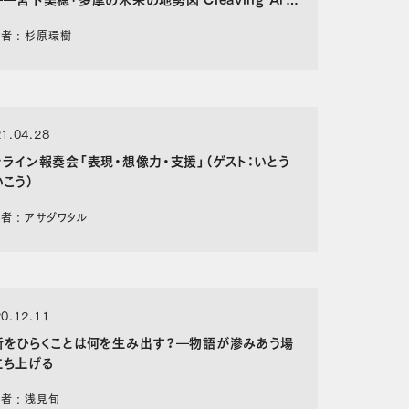
eting」インタビュー〈後篇〉
者 : 杉原環樹
1.04.28
ンライン報奏会「表現・想像力・支援」（ゲスト：いとう
こう）
者 : アサダワタル
0.12.11
所をひらくことは何を生み出す？―物語が滲みあう場
立ち上げる
者 : 浅見旬