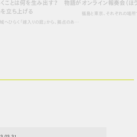
らくことは何を生み出す？ 物語が
オンライン報奏会（ほう
場を立ち上げる
域へひらく「嫁入りの庭」から、拠点のあ…
3.03.31