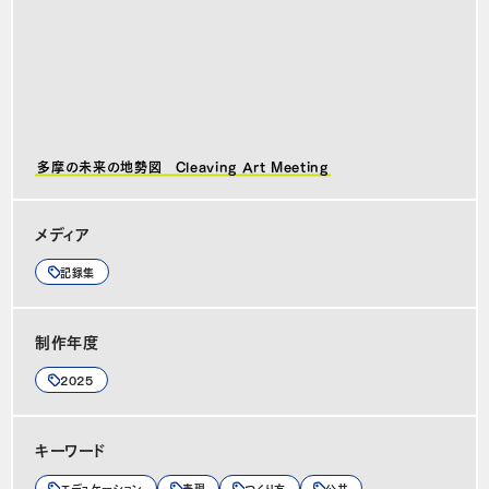
多摩の未来の地勢図 Cleaving Art Meeting
メディア
記録集
制作年度
2025
キーワード
エデュケーション
表現
つくり方
公共