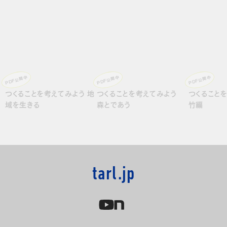
PDF公開中
PDF公開中
PDF公開中
つくることを考えてみよう 地
つくることを考えてみよう
つくること
域を生きる
森とであう
竹編
tarl.jp