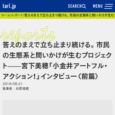
tarl.jp
SEARCH
現在位置
ホーム
レポート
答えのまえで立ち止まり続ける。市民の生態系と問いかけが生むプ
答えのまえで立ち止まり続ける。市民
の生態系と問いかけが生むプロジェク
ト——宮下美穂「小金井アートフル・
アクション！」インタビュー〈前篇〉
2018.08.21
執筆者 : 杉原環樹