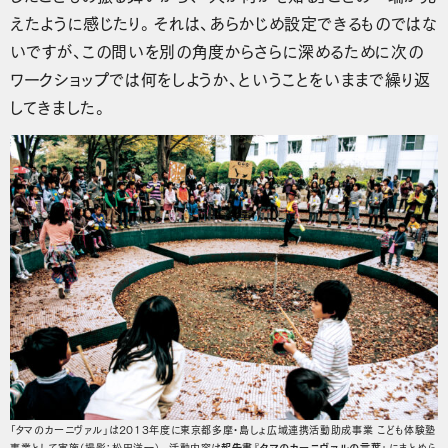
えたように感じたり。それは、あらかじめ設定できるものではな
いですが、この問いを別の角度からさらに深めるために次の
ワークショップでは何をしようか、ということをいままで繰り返
してきました。
「タマのカーニヴァル」は2013年度に東京都多摩・島しょ広域連携活動助成事業 こども体験塾
事業として実施（撮影：松田洋一）。活動内容は
報告書『タマのカーニヴァルの言葉』
にまとめら