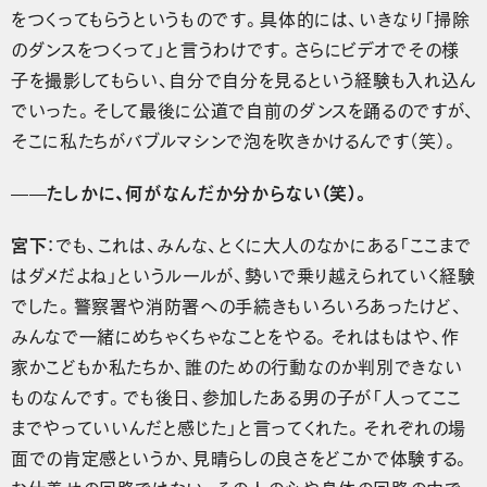
をつくってもらうというものです。具体的には、いきなり「掃除
のダンスをつくって」と言うわけです。さらにビデオでその様
子を撮影してもらい、自分で自分を見るという経験も入れ込ん
でいった。そして最後に公道で自前のダンスを踊るのですが、
そこに私たちがバブルマシンで泡を吹きかけるんです（笑）。
——たしかに、何がなんだか分からない（笑）。
宮下
：でも、これは、みんな、とくに大人のなかにある「ここまで
はダメだよね」というルールが、勢いで乗り越えられていく経験
でした。警察署や消防署への手続きもいろいろあったけど、
みんなで一緒にめちゃくちゃなことをやる。それはもはや、作
家かこどもか私たちか、誰のための行動なのか判別できない
ものなんです。でも後日、参加したある男の子が「人ってここ
までやっていいんだと感じた」と言ってくれた。それぞれの場
面での肯定感というか、見晴らしの良さをどこかで体験する。
お仕着せの回路ではない、その人の心や身体の回路の中で。