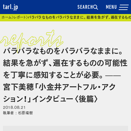
tarl.jp
SEARCH
現在位置
ホーム
レポート
バラバラなものをバラバラなままに。結果を急がず、遍在するもの
バラバラなものをバラバラなままに。
結果を急がず、遍在するものの可能性
を丁寧に感知することが必要。——
宮下美穂「小金井アートフル・アク
ション！」インタビュー〈後篇〉
2018.08.21
執筆者 : 杉原環樹