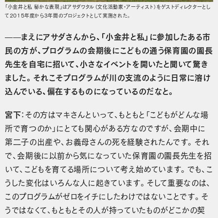
「小金井と私 秘かな表現」はアサダワタル（文化活動家・アーティスト）をゲストディレクターとし
て2015年度から3年間のプロジェクトとして実施された。
——まえにアサダさんから、「小金井と私」に参加したある市
民の方が、プログラムの会期後にこどもの通う保育園の園長
先生を自宅に招いて、小さなイベントを開いたと聞いて驚き
ました。それこそプログラムが川の支流のように日常に溶け
込んでいる、偏在するものになっているのだなと。
宮下
：その方はマキさんといって、もともと「こどもがどんな場
所で育つのか」にとても関心がある方なのですが、会期中に
第二子の出産や、お義母さんの死を経験されたんです。それ
で、会期後に以前から気になっていた保育園の園長先生を招
いて、こどもを育てる場所について考え始めています。でも、こ
うした変化はいろんな人に起きています。そして重要なのは、
このプログラムがゼロをイチにしたわけではないことです。そ
うではなくて、もともとその人が持っていたものがどこかの契