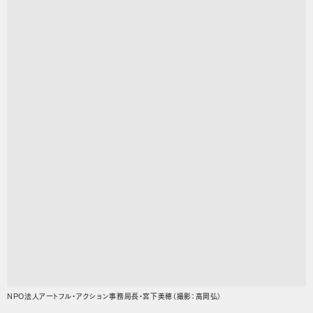
NPO法人アートフル・アクション事務局長・宮下美穂（撮影：高岡弘）