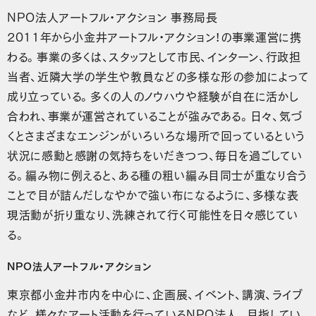
NPO法人アートフル・アクション 事務局長
2011年から小金井アートフル・アクション！の事業運営に携
わる。事業の多くは、スタッフとして市民、インターン、行政担
当者、近隣大学の学生や教員などの多様な形の参加によって
成り立っている。多くの人のノウハウや経験が自在に活かし
合われ、事業が運営されていることが強みである。日々、気づ
くとさまざまなエンジンがいろいろな場所で回っているという
状況に感動と感謝の気持ちをいだきつつ、毎日を過ごしてい
る。編み物に例えると、ある種の粗い編み目同士が重なり合う
ことで目が詰んだしなやかで強い布になるように、多様な表
現活動が折り重なり、洗練されて行く可能性を日々感じてい
る。
NPO法人アートフル・アクション
東京都小金井市内を中心に、企画展、イベント、講演、ライブ
など、様々なアート活動を行っているNPO法人。目指してい