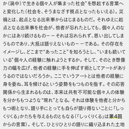
か（渦中）で生きる個々人が集まった社会”を想起する言葉へ
と変化した（社会を、そうまなざす視点となったもいえる）。災
禍とは、起点となる出来事からはじまるものだ。それゆえに起
点となる出来事を社会が、他者が忘れたとしても、個々人のな
かにはあり続けるもの−−それは忘れられず、思い出してしま
うものであり、大抵は語りえないもの−−である。その存在を
イメージし、どこまで“あったこと”を知ろうとし、“いまも続いて
いる”個々人の経験に触れようとするか。そして、そのとき想像
力の幅を広げ、他者の経験に手を伸ばす術としてアートがあり
うるのではないだろうか。ここでいうアートとは他者の経験に
身を委ね、耳を傾けるという姿勢をもつものを指す。その応答
関係から生まれるものは、本来は共有不可能な個々人の体験
を分かちもつような“現れ”となる。それは体験を他者と分かち
もつ術となり、語り手にとっても自らが語り得ないことに「しっ
くりくる」かたちを与えるものともなる（「しっくりくる」は
第4回
からの言葉）。そして、ひとりひとりの語りに織り込まれた土地