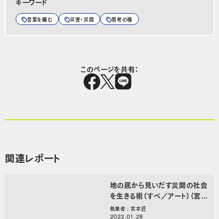
キーワード
言葉を編む
災害・災間
思考の種
このページを共有：
関連レポート
地の底から見いだす災間の社会
を生きる術（すべ／アート）（宮本
匠）
執筆者 : 宮本匠
2022.01.28