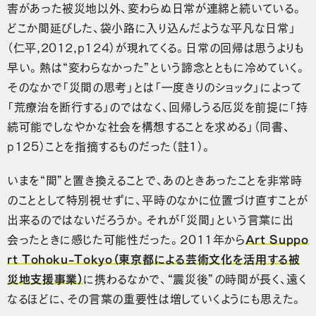
害があった被災地以外、変わらぬ日常が連綿と続いている。
どこか間延びした、袋小路に入り込んだような平凡な日常」
（仁平,2012,p124）が現れてくる。日常の回帰は思うよりも
早い。熱は“変わらなかった”という諦念とともに冷めていく。
そのなかで「災間の思考」とは「一度きりのショック」によって
「荒療治を断行する」のではなく、回帰しうる厄災を前提に「持
続可能でしなやかな社会を構想することを求める」（同書、
p125）ことを指摘するものだった（註1）。
いまを“間”と置き換えることで、あのときあったことを非常時
のこととして特別視せずに、平時のなかに位置づけ直すことが
出来るのではないだろうか。それが「災間」という言葉に出
会ったときに感じた可能性だった。2011年から
Art Suppo
rt Tohoku-Tokyo（東京都による芸術文化を活用する被
災地支援事業）
に携わるなかで、“震災後”の時間が長く、遠く
なるほどに、その言葉の重要性は増していくようにも思えた。