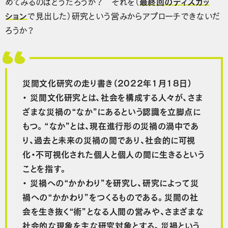
めてみるのはどうだろうか？ それを（
最終回のディスカッ
ション
で見出した）研究という営みからアプローチできないだ
ろうか？
災間文化研究の走り書き（2022年1月18日）
・ 災間文化研究とは、社会を構成する人々が、さま
ざまな災禍の“なか”にあるという認識を立脚点に
もつ。“なか”とは、現在進行形の災禍の渦中であ
り、過去と未来の災禍の間であり、社会的に可視
化・不可視化された個人と個人の間に生きるという
ことを指す。
・ 災禍への“かかわり”を研究し、研究によって災
禍への“かかわり”をつくるものである。災間の社
会を生き抜く“術”となる人間の営みや、さまざまな
社会的な現象を主な研究対象とする。災禍という