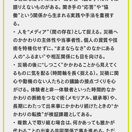
語りえないものがある。聞き手の“応答”や“協
働”という関係から生まれる実践や手法を重視す
る。
・ 人を“メディア”（間の存在）として捉える。災禍へ
のかかわりの主体性や当事者性、個人の資質や技
術を特権化せずに、“ままならなさ”のなかにある
人の“ふるまい”や相互関係にも目を向ける。
・ 災禍の後に“しつこく”かかわることから見えてく
るものに気を配る（時間軸を長く捉える）。災禍に関
心や動機のない人たちとの議論の接点づくりを心
がける。体験者と非―体験者といった時間的なか
かわりの断絶をつなぐ術（メモリアル、継承等）や、
長期にわたって出来事にかかわり続けたときの“か
かわりの転換”が検証課題としてある。
・ 複数人で取り組む場合は、何かあっても誰かが
代わることの出来る共同関係で事を進める。ただ