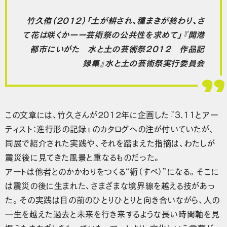
竹久侑（2012）「土が耕され、種まきが終わり、さ
て花は咲くかーー芸術祭の公共性を求めて」『開港
都市にいがた 水と土の芸術祭2012 作品記
録集』水と土の芸術祭実行委員会
この文章には、竹久さんが2012年に企画した『3.11とアー
ティスト：進行形の記録』のカタログへの注が付いていたが、
同展で紹介された実践や、それを踏まえた指摘は、わたしが
震災後に見てきた風景と重なるものだった。
アートは他者とのかかわりをつくる“術（すべ）”になる。そこに
は震災の後に生まれた、さまざまな境界線を越える技があっ
た。その実践は目の前のひとりひとりと向き合いながら、人の
一生を越えた過去と未来を行き来するような長い時間軸を見