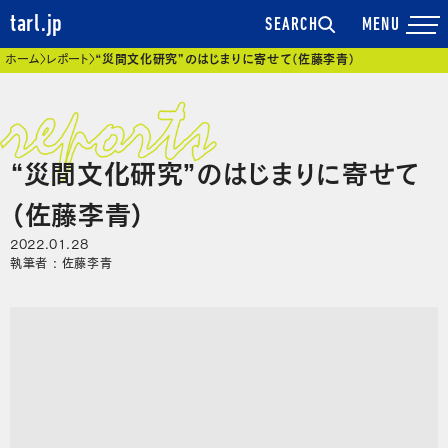
tarl.jp
SEARCH
現在位置
ホーム
レポート
“災間文化研究”のはじまりに寄せて（佐藤李青）
“災間文化研究”のはじまりに寄せて
（佐藤李青）
2022.01.28
執筆者 : 佐藤李青