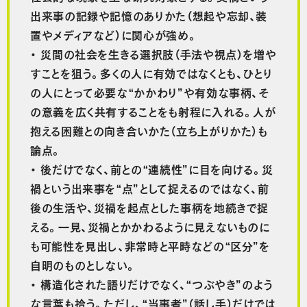
出来事の記録や記憶のありかた（想起や忘却、装
置やメディアなど）に関心が強め。
・ 災間の社会を生きる選択肢（手法や視点）を増や
すことを狙う。多くの人に有効ではなくとも、ひとり
の人にとって必要な“かかわり”や有効な事柄、そ
の意義を広く共有することをも射程に入れる。人が
抱える困難との向き合いかた（立ち上がりかた）も
論点。
・ 後だけでなく、前との“連続性”に目を向ける。災
禍という出来事を“点”として捉えるのではなく、前
後の生活や、災禍を起点とした事柄を地続きで捉
える。一見、災禍とかかわるように見えないものに
も可能性を見出し、非常時と平時などの“区分”を
自明のものとしない。
・ 構造化された語りだけでなく、“つぶやき”のよう
な言葉も拾う。ただし、“当事者”（話し手）だけでは