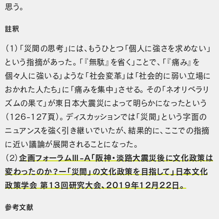
思う。
註釈
（1）「災間の思考」には、もうひとつ「個人に強さを求めない」
という指摘があった。「『無駄』を省く」ことで、「『痛み』を
個々人に強いる」ような「社会変革」は「社会的に弱い立場に
おかれた人たち」に「痛みを集中」させる。その「ネオリベラリ
ズムの果て」が東日本大震災によって明らかになったという
（126-127頁）。ディスカッションでは「災間」という字面の
ニュアンスを強く引き継いでいたが、結果的に、ここでの指摘
に近い議論が展開されることになった。
（2）
企画フォーラムⅢ-A「阪神・淡路大震災後に文化政策は
変わったのか？ー「災間」の文化政策を目指して」日本文化
政策学会 第13回研究大会、2019年12月22日。
参考文献