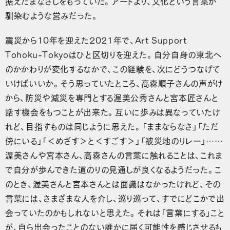
据えたまなざしをもっていた。アートより、文化という言葉が
馴染むような営みだった。
震災から10年を迎えた2021年で、Art Support
Tohoku-Tokyoはひと区切りを迎えた。自分自身の東北へ
のかかわりが変化するなかで、この経験を、次にどうつなげて
いけばいいか。そう思っていたところ、高森順子さんの声がけ
から、防災や減災を専門とする渥美公秀さんと宮本匠さんと
話す機会をもつことが出来た。互いに歩みは異なっていたけ
れど、目指すものは同じように思えた。「ままならなさ」「ただ
傍にいる」「＜めざす＞と＜すごす＞」「被災地のリレー」……
渥美さんや宮本さん、高森さんの言葉に触れることは、これま
で自分が歩んできた道のりの見通しが良くなるようだった。こ
のとき、渥美さんと宮本さんとは面識はなかったけれど、その
言葉には、さまざまな人を介し、巡り巡って、すでにどこかで出
会っていたのかもしれないと思えた。それは「言葉にする」こと
が、自ら出会ったことのない誰かに届く可能性を感じさせるも