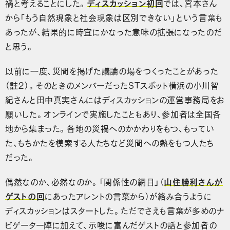
禍と考えることにした。
ディスカッション初回
では、宮本さん
から「もう自然現象と社会現象は区別できない」という言葉も
あったが、結果的に時宜にかなった意味の拡張になったのだ
と思う。
以前に一度、災間を掲げた議論の場をつくったことがあった
（註２）。そのときのメンバーだったSTスポット横浜の小川智
紀さんと田中真実さんにはディスカッションの運営事務局をお
願いした。オンラインで実施したこともあり、参加者は全国各
地から集まった。各地の災禍へのかかわりをもつ、もってい
た、もちかたを模索する人たちなど災間への熱をもつ人たち
だった。
偶然なのか、必然なのか。「関係性の網目」（
山住勝利さんが
ゲストの回
にあったアレントの言葉から）が絡み合うように
ディスカッションはスタートした。ただでさえも言葉が多めのナ
ビゲーター陣に加えて、示唆に富んだゲストの話と参加者の