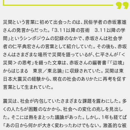
災間という言葉に初めて出会ったのは、民俗学者の赤坂憲雄
さんの発言からだった。「3.11以降の芸術 3.11以降の学
問」というシンポジウムの記録のなかで、赤坂さんは社会学
者の仁平典宏さんの言葉として紹介していた。その後も、赤坂
さんはさまざまな場所で災間を語っているが、仁平さんが「＜
災間＞の思考」を綴った文章は、赤坂さんの編著書『「辺境」
からはじまる 東京／東北論』に収録されていた。災間は東
日本大震災の経験から、現在の社会のありかたに再考を促す
言葉として生まれていた。
震災は、社会が内包していたさまざまな課題を露わにした。多
くの人たちが困難のなかから、社会への変化の兆しを見出し
た。そこには熱をまとった議論があった。しかし、1年も経てば
「あの日から何かが大きく変わったわけでもない。激甚的な被