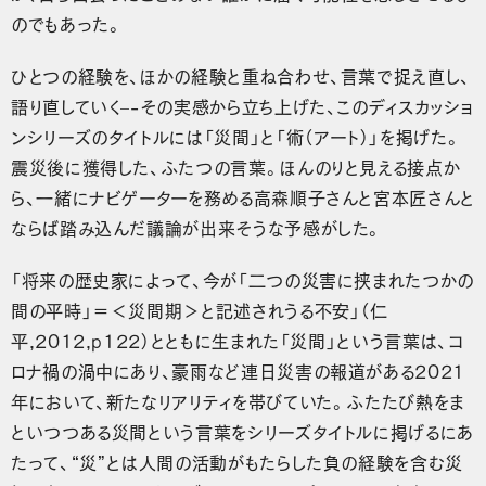
のでもあった。
ひとつの経験を、ほかの経験と重ね合わせ、言葉で捉え直し、
語り直していく–-その実感から立ち上げた、このディスカッショ
ンシリーズのタイトルには「災間」と「術（アート）」を掲げた。
震災後に獲得した、ふたつの言葉。ほんのりと見える接点か
ら、一緒にナビゲーターを務める高森順子さんと宮本匠さんと
ならば踏み込んだ議論が出来そうな予感がした。
「将来の歴史家によって、今が「二つの災害に挟まれたつかの
間の平時」＝＜災間期＞と記述されうる不安」（仁
平,2012,p122）とともに生まれた「災間」という言葉は、コ
ロナ禍の渦中にあり、豪雨など連日災害の報道がある2021
年において、新たなリアリティを帯びていた。ふたたび熱をま
といつつある災間という言葉をシリーズタイトルに掲げるにあ
たって、“災”とは人間の活動がもたらした負の経験を含む災