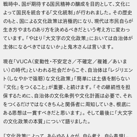
戦時中、国が期待する国民精神の醸成を目的として、文化に
よって国民を統合する「文化統制」が行われました。その歴史
のもと、国による文化政策は消極的になり、現代は市民自らが
生き方やまちのあり方を決めるべきだという考え方に変わっ
ています。「やはり『大文字の文化政策』においては自治体が
主体になるべきではないか」と鬼木さんは言います。
現在「VUCA（変動性・不安定さ／不確定／複雑／あいま
い）の時代」といわれる社会だからこそ、自治体は「レジリエン
ト（しなやかで強靭）な文化政策」「簡単には土俵を割らない
『文化』をつくること」が重要、と続けます。「その継続性を担
保するために、自治体の文化条例や文化計画は必要で、それ
をつくるだけではなくきちんと関係者に周知していき、根底に
ある思想は一貫すべきだと思います」。そして最後に「大文字
の文化政策の本質」について語りました。
「文化政策によって、あらゆる人々が、自ら考え、自ら表現し、