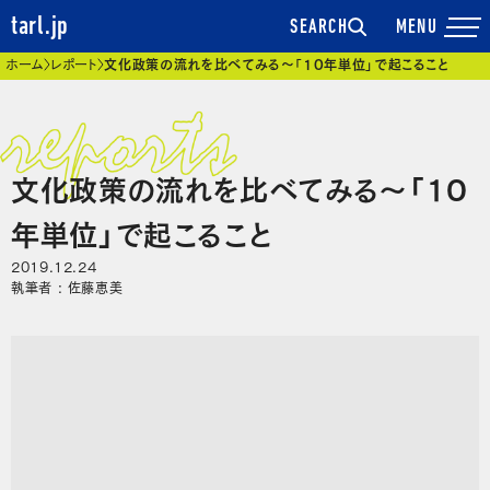
tarl.jp
SEARCH
現在位置
ホーム
レポート
文化政策の流れを比べてみる～「10年単位」で起こること
文化政策の流れを比べてみる～「10
年単位」で起こること
2019.12.24
執筆者 : 佐藤恵美