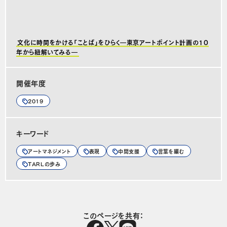
文化に時間をかける「ことば」をひらく―東京アートポイント計画の10
年から紐解いてみる―
開催年度
2019
キーワード
アートマネジメント
表現
中間支援
言葉を編む
TARLの歩み
このページを共有：