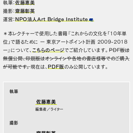
執筆：
佐藤恵美
撮影：
齋藤彰英
運営：
NPO法人Art Bridge Institute
＊本レクチャーで使用した書籍『これからの文化を「10年単
位」で語るために ー 東京アートポイント計画 2009-2018
ー』について、
こちらのページ
でご紹介しています。
PDF版は
無償公開、印刷版はオンラインや各地の書店様等でのご購入
が可能です。
現在は、
PDF版
のみ公開しています。
執筆
佐藤恵美
編集者／ライター
撮影
齋藤彰英