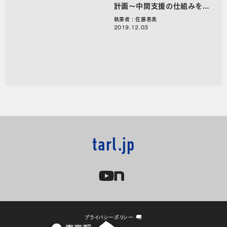
計画～中間支援の仕組みを分
解する
執筆者 : 佐藤恵美
2019.12.03
tarl.jp
プライバシーポリシー