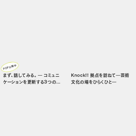
PDF公開中
まず、話してみる。― コミュニ
Knock!! 拠点を訪ねて―芸術
ケーションを更新する3つの実
文化の場をひらくひと―
践