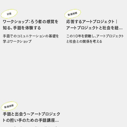
動画視聴
対面
ワークショップ：ろう者の感覚を
応答するアートプロジェクト｜
知る、手話を体験する
アートプロジェクトと社会を紐解
く5つの視点
手話でのコミュニケーションの基礎を
この10年を俯瞰し、アートプロジェクト
学ぶワークショップ
と社会との関係を考える
動画視聴
手話と出会う〜アートプロジェク
トの担い手のための手話講座
映像プログラム基礎編2021〜