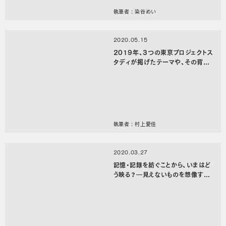
執筆者 : 染谷めい
2020.05.15
2019年、3つの東京プロジェクトス
タディが掲げたテーマや、その背景
とは
執筆者 : 村上愛佳
2020.03.27
記憶・記録を紡ぐことから、いまはど
う映る？―見えないものを想像する
ために