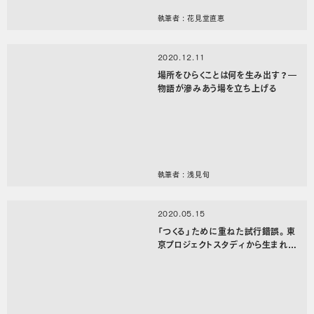
執筆者 : 花見堂直恵
2020.12.11
場所をひらくことは何を生み出す？―
物語が滲みあう場を立ち上げる
執筆者 : 浅見旬
2020.05.15
「つくる」ために重ねた試行錯誤。東
京プロジェクトスタディから生まれた
成果とは