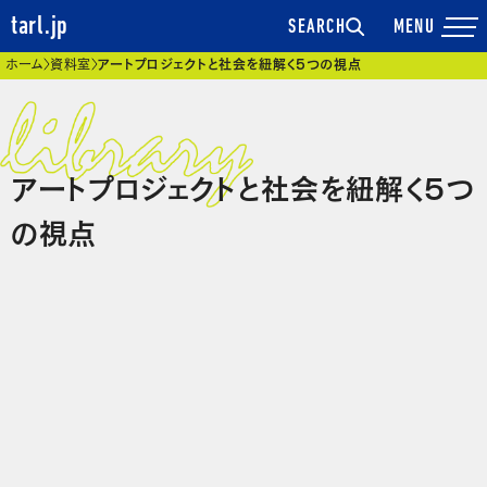
tarl.jp
SEARCH
現在位置
ホーム
資料室
アートプロジェクトと社会を紐解く5つの視点
アートプロジェクトと社会を紐解く5つ
の視点