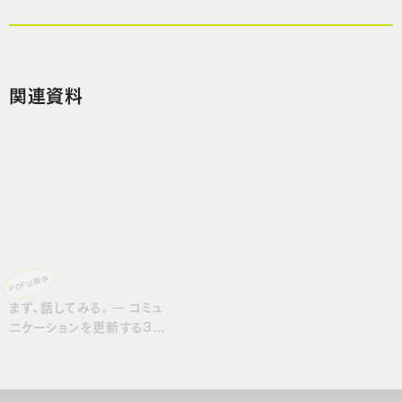
関連資料
PDF公開中
まず、話してみる。― コミュ
ニケーションを更新する3つ
の実践