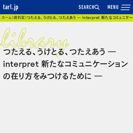
tarl.jp
SEARCH
現在位置
ホーム
資料室
つたえる、うけとる、つたえあう ― interpret 新たなコミュ
つたえる、うけとる、つたえあう ―
interpret 新たなコミュニケーション
の在り方をみつけるために ―