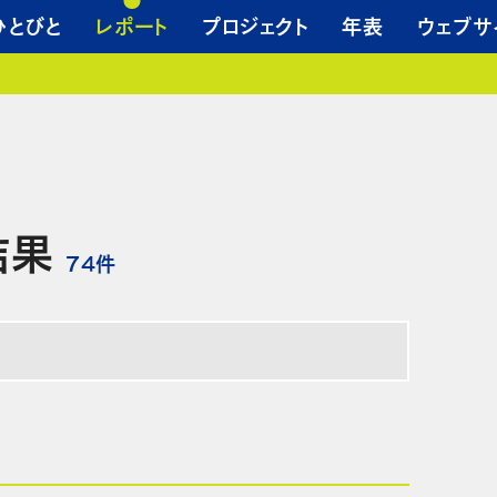
ひとびと
レポート
プロジェクト
年表
ウェブサ
結果
74
件