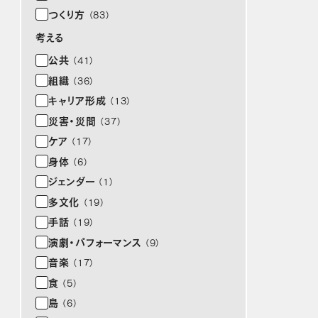
つくり方
（83）
考える
公共
（41）
組織
（36）
キャリア形成
（13）
災害・災間
（37）
ケア
（17）
身体
（6）
ジェンダー
（1）
多文化
（19）
手話
（19）
演劇・パフォーマンス
（9）
音楽
（17）
食
（5）
島
（6）