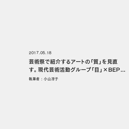
2017.05.18
芸術祭で紹介するアートの「質」を見直
す。現代芸術活動グループ「目」×BEPP
U PROJECTの舞台裏。―TARL集中
執筆者 : 小山冴子
講座（１）レポート（後編）