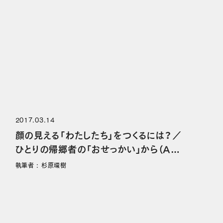
2017.03.14
顔の見える「わたしたち」をつくるには？／
ひとりの帰郷者の「おせっかい」から（AP
M#02 前編）
執筆者 : 杉原環樹