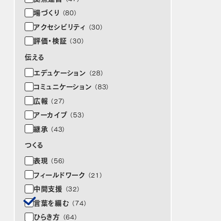
場づくり
（80）
アクセシビリティ
（30）
評価・検証
（30）
伝える
エデュケーション
（28）
コミュニケーション
（83）
広報
（27）
アーカイブ
（53）
継承
（43）
つくる
表現
（56）
フィールドワーク
（21）
中間支援
（32）
言葉を編む
（74）
ひらき方
（64）