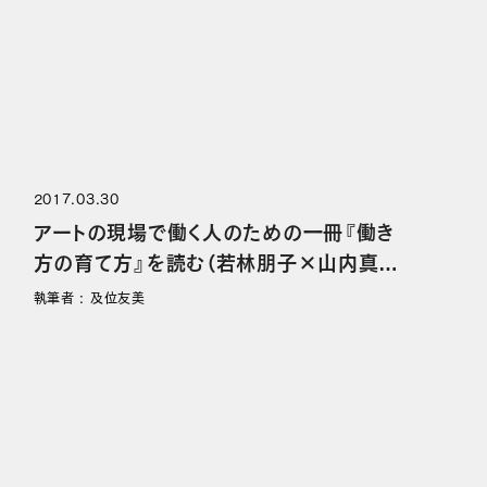
2017.03.30
アートの現場で働く人のための一冊『働き
方の育て方』を読む（若林朋子×山内真理
×帆足亜紀×菊池宏子）
執筆者 : 及位友美