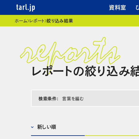
資料室
tarl.jp
現在位置
ホーム
レポート
絞り込み結果
レポートの絞り込み
検索条件:
言葉を編む