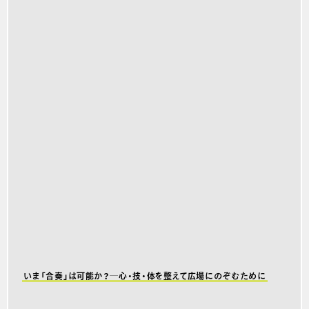
いま「合奏」は可能か？─心・技・体を整えて広場にのぞむために