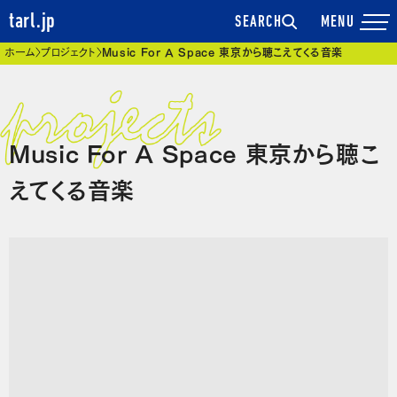
tarl.jp
SEARCH
現在位置
ホーム
プロジェクト
Music For A Space 東京から聴こえてくる音楽
Music For A Space 東京から聴こ
えてくる音楽