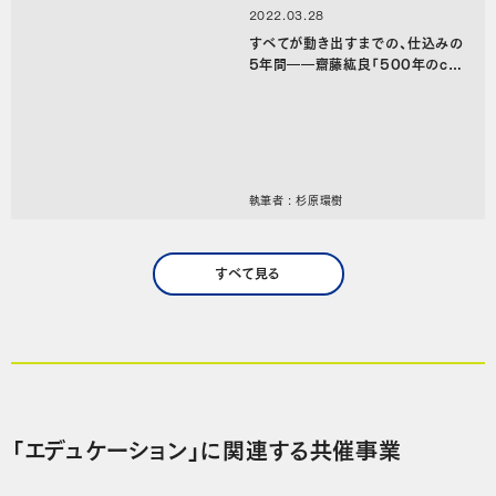
2022.03.28
すべてが動き出すまでの、仕込みの
5年間――齋藤紘良「500年のcom
monを考えるプロジェクト『YAT
O』」インタビュー〈前篇〉
執筆者 : 杉原環樹
すべて見る
「エデュケーション」に関連する共催事業