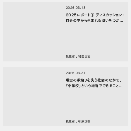
2026.03.13
2025レポート① ディスカッション：
自分の中から生まれる問いをつかま
える
執筆者 : 和田真文
2025.03.31
現実の手触りを失う社会のなかで、
「小学校」という場所でできること
——昭島市立光華小学校＋NPO法
人アートフル・アクション「多摩の未
来の地勢図」【ジムジム会2024 #
3 レポート】
執筆者 : 杉原環樹