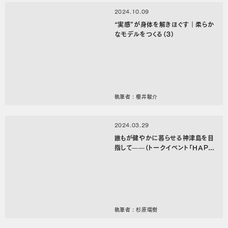
2024.10.09
“実感”が身体を解きほぐす｜柔らか
なモデルをつくる（３）
執筆者 : 櫻井駿介
2024.03.29
誰もが健やかに暮らせる神津島を目
指して——（トークイベント「HAPP
Y TURN／神津島はなんだったの
か。『くるとってどんな場所？』」レ
ポート後編）
執筆者 : 杉原環樹