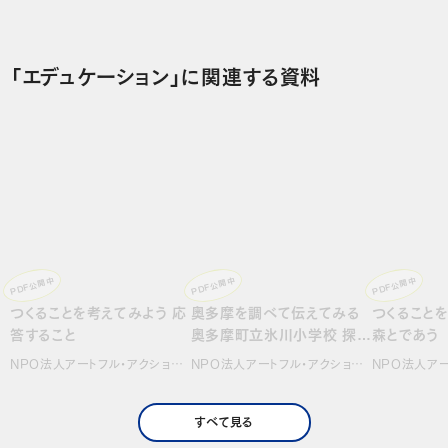
「エデュケーション」に関連する資料
PDF公開中
PDF公開中
PDF公開中
つくることを考えてみよう 応
奥多摩を調べて伝えてみる
つくること
答すること
奥多摩町立氷川小学校 探求
森とであう
の学習
NPO法人アートフル・アクション、
NPO法人アートフル・アクション、
NPO法人アー
アサノリエコ、金子愛…
宮下美穂、アサノリエ…
宮下美穂、瀧
すべて見る