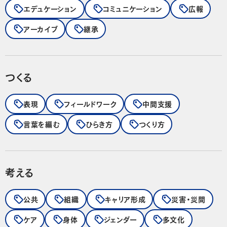
エデュケーション
コミュニケーション
広報
アーカイブ
継承
つくる
表現
フィールドワーク
中間支援
言葉を編む
ひらき方
つくり方
考える
公共
組織
キャリア形成
災害・災間
ケア
身体
ジェンダー
多文化