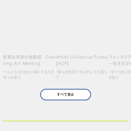
多摩の未来の地勢図 Clea
Artist Collective Fuchu
ファンタジア
ving Art Meeting
[ACF]
―生き方が
ち―
一人ひとりが自分の暮らす足元を
「誰もが表現できるまち」を目指し
「当たり前」を
見つめ直す
て
を育む
すべて見る