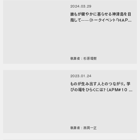
2024.03.29
誰もが健やかに暮らせる神津島を目
指して——（トークイベント「HAPP
Y TURN／神津島はなんだったの
か。『くるとってどんな場所？』」レ
ポート前編）
執筆者 : 杉原環樹
2023.01.24
ものが生み出す人とのつながり。学
びの場をひらくには？（APM#10 後
編）
執筆者 : 西岡一正