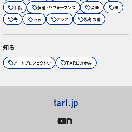
手話
演劇・パフォーマンス
音楽
食
島
東京
アジア
思考の種
知る
アートプロジェクト史
TARLの歩み
tarl.jp