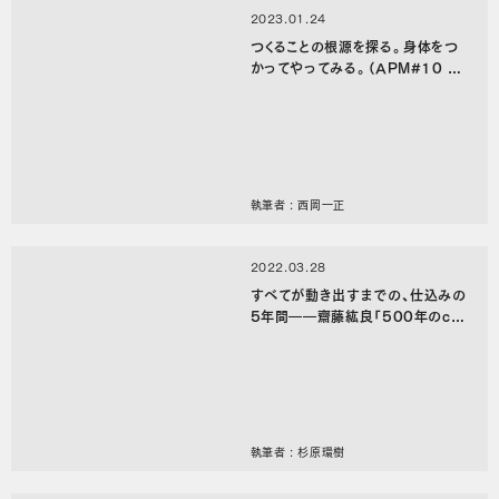
2023.01.24
つくることの根源を探る。身体をつ
かってやってみる。（APM#10 前
編）
執筆者 : 西岡一正
2022.03.28
すべてが動き出すまでの、仕込みの
5年間――齋藤紘良「500年のcom
monを考えるプロジェクト『YAT
O』」インタビュー〈後篇〉
執筆者 : 杉原環樹