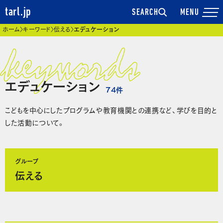
tarl.jp
SEARCH
現在位置
ホーム
キーワード
伝える
エデュケーション
エデュケーション
74
件
こどもを中心にしたプログラムや教育機関との連携など、学びを目的と
した活動について。
グループ
伝える